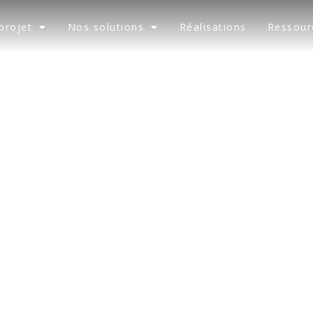
projet
Nos solutions
Réalisations
Ressour