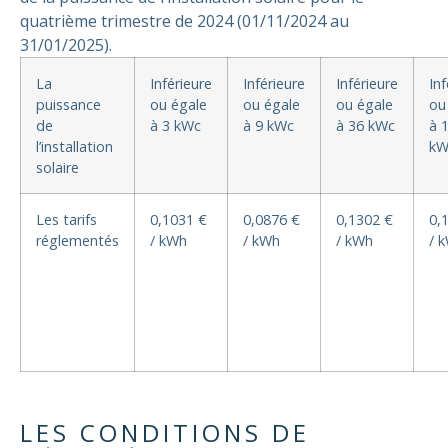
quatrième trimestre de 2024 (01/11/2024 au
31/01/2025).
La
Inférieure
Inférieure
Inférieure
Inf
puissance
ou égale
ou égale
ou égale
ou
de
à 3 kWc
à 9 kWc
à 36 kWc
à 
l’installation
kW
solaire
Les tarifs
0,1031
€
0,0876
€
0,1302
€
0,
réglementés
/ kWh
/ kWh
/ kWh
/ 
LES CONDITIONS DE