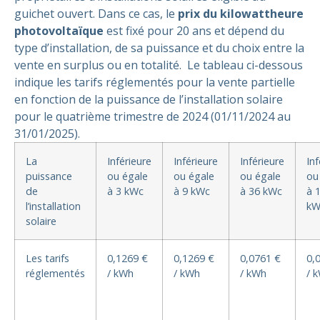
guichet ouvert. Dans ce cas, le
prix du kilowattheure
photovoltaïque
est fixé pour 20 ans et dépend du
type d’installation, de sa puissance et du choix entre la
vente en surplus ou en totalité.
Le tableau ci-dessous
indique les tarifs réglementés pour la vente partielle
en fonction de la puissance de l’installation solaire
pour le quatrième trimestre de 2024 (01/11/2024 au
31/01/2025).
La
Inférieure
Inférieure
Inférieure
Inf
puissance
ou égale
ou égale
ou égale
ou
de
à 3 kWc
à 9 kWc
à 36 kWc
à 
l’installation
kW
solaire
Les tarifs
0,1269 €
0,1269 €
0,0761 €
0,
réglementés
/ kWh
/ kWh
/ kWh
/ 