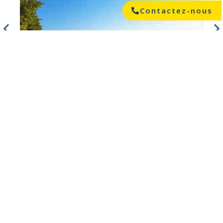
Contactez-nous
TÉLÉCHARGEZ LA FICHE "HANGAR
PHOTOVOLTAÏQUE"
UN ACCOMPAGNEMENT
360° POUR