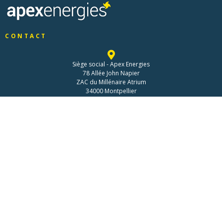
CONTACT
Siège social - Apex Energies
78 Allée John Napier
ZAC du Millénaire Atrium
34000 Montpellier
04 99 622 622
CERTIFICATIONS
RECRUTEMENT
Rejoignez-nous