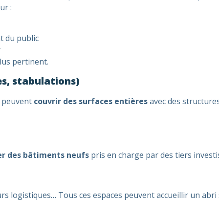
ur :
t du public
r
plus pertinent.
es, stabulations)
es peuvent
couvrir des surfaces entières
avec des structures
er des bâtiments neufs
pris en charge par des tiers investis
 logistiques… Tous ces espaces peuvent accueillir un abri so