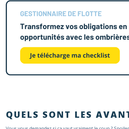
QUELS SONT LES AVANT
Vous vous demandez si ça vaut vraiment le coup ? Spoiler 