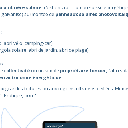
u
ombrière solaire
, c’est un vrai couteau suisse énergétique
r galvanisé) surmontée de
panneaux solaires photovoltaï
s
:
, abri vélo, camping-car)
gola solaire, abri de jardin, abri de plage)
ux
ne
collectivité
ou un simple
propriétaire foncier
, l’abri s
t en autonomie énergétique
.
aux grandes toitures ou aux régions ultra-ensoleillées. Mê
é. Pratique, non ?