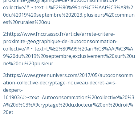
collective/#:~:text=L%E2%80%99arr%C3%AAt%C3%A9%2
0du%2019%20septembre%202023,plusieurs%20commun
es%20rurales%20ou
2:https://www.fnccr.asso.fr/article/arrete-critere-
proximite-geographique-de-lautoconsommation-
collective/#:~:text=L%E2%80%99%20arr%C3%AAt%C3%A
9%20du%2019%20septembre,exclusivement%20sur%20u
ne%20ou%20plusieur
3:https://www.greenunivers.com/2017/05/autoconsomm
ation-collective-decryptage-nouveau-decret-avis-
dexpert-
161903/#:~:text=Autoconsommation%20collective%20%3
A%20d%C3%A9cryptage%20du,docteur%20en%20droit%
20et