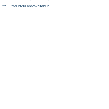
Producteur photovoltaïque
VOIR TOUTES LES ACTUALITÉS
Suivez-nous sur