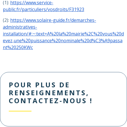
(1):
https://www.service-
public.fr/particuliers/vosdroits/F31923
(2):
https://www.solaire-guide.fr/demarches-
administratives-
installation/#:~:text=A%20la%20mairie%2C%20vous%20d
evez,une%20puissance%20nominale%20d%C3%A9passa
nt%20250KWc
POUR PLUS DE
RENSEIGNEMENTS,
CONTACTEZ-NOUS !