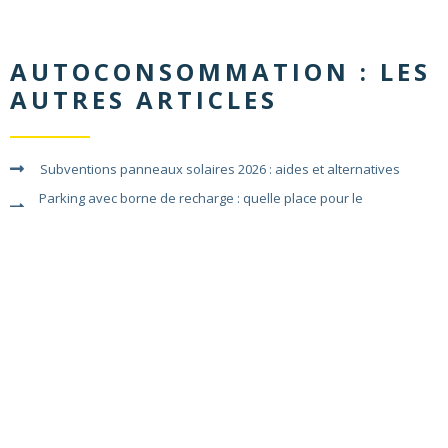
AUTOCONSOMMATION
: LES
AUTRES ARTICLES
Subventions panneaux solaires 2026 : aides et alternatives
Parking avec borne de recharge : quelle place pour le
photovoltaïque ?
Tarifs d’achat photovoltaïque
Producteur photovoltaïque
VOIR TOUTES LES ACTUALITÉS