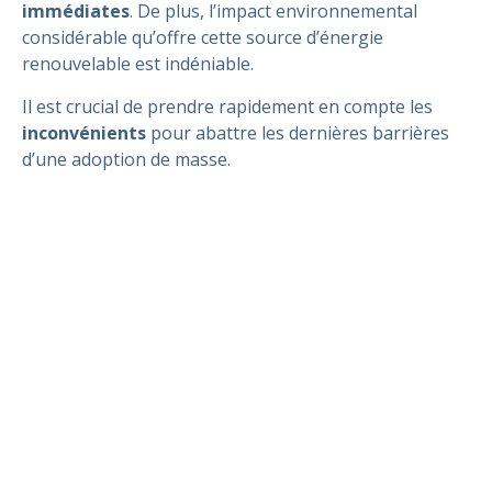
immédiates
. De plus, l’impact environnemental
considérable qu’offre cette source d’énergie
renouvelable est indéniable.
Il est crucial de prendre rapidement en compte les
inconvénients
pour abattre les dernières barrières
d’une adoption de masse.
C’est pourquoi
investir dans les panneaux solaires
en 2024
est sans nul doute une des décisions les plus
judicieuses pour un entrepreneur. Il faut simplement
être conscient qu’il vous faudra naviguer à travers les
défis et tirer pleinement parti des tous les avantages.
Apex Energies
est prêt à vous accompagner dans ce
processus essentiel
d’un monde en devenir. Nous
vous accompagnerons afin de faire une évaluation
complète et vous offrir les meilleurs outils pour faire
un choix éclairé.