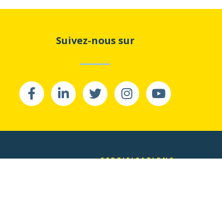
Suivez-nous sur
CERTIFICATIONS
ex Energies
ier
e Atrium
r